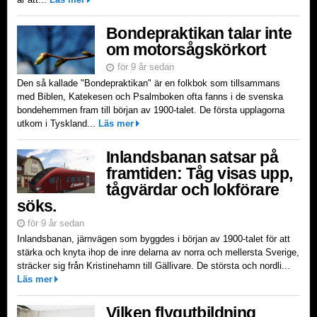
Bondepraktikan talar inte
om motorsågskörkort
för 9 år sedan
Den så kallade "Bondepraktikan" är en folkbok som tillsammans
med Biblen, Katekesen och Psalmboken ofta fanns i de svenska
bondehemmen fram till början av 1900-talet. De första upplagorna
utkom i Tyskland...
Läs mer
Inlandsbanan satsar på
framtiden: Tåg visas upp,
tågvärdar och lokförare
söks.
för 9 år sedan
Inlandsbanan, järnvägen som byggdes i början av 1900-talet för att
stärka och knyta ihop de inre delarna av norra och mellersta Sverige,
sträcker sig från Kristinehamn till Gällivare. De största och nordli...
Läs mer
Vilken flygutbildning