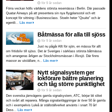
för 9 år sedan
Förra veckan hölls världens största resemässa i Berlin. Där passade
Quatar Airways på att presentera sin nya flygplansstol och ett
koncept för sittning i Businessclass. Stoeln heter "Qsuite" och är
egentli...
Läs mer
Båtmässa för alla till sjöss
för 9 år sedan
Just nu pågår Allt för sjön, en mässa för allt
om fritidsliv till sjöss. Det är Sveriges i särklass största båtmässa
och arrangeras årligen av Stockholmsmässan i Älvsjö. Där finns
massor av utställare, n...
Läs mer
Nytt signalsystem ger
lokförare bättre planering
och tåg större punktlighet
för 9 år sedan
Den svenska järnvägens gamla signalsystem, ATC, börjar bli slitet
och svårt att reparera. Många signalanläggningar är över 50 år gamla
och i exempelvis Luleå är ställställverket använts i snart 70 år!
Dess...
Läs mer