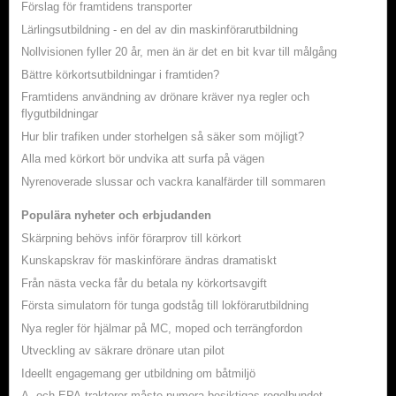
Förslag för framtidens transporter
Lärlingsutbildning - en del av din maskinförarutbildning
Nollvisionen fyller 20 år, men än är det en bit kvar till målgång
Bättre körkortsutbildningar i framtiden?
Framtidens användning av drönare kräver nya regler och
flygutbildningar
Hur blir trafiken under storhelgen så säker som möjligt?
Alla med körkort bör undvika att surfa på vägen
Nyrenoverade slussar och vackra kanalfärder till sommaren
Populära nyheter och erbjudanden
Skärpning behövs inför förarprov till körkort
Kunskapskrav för maskinförare ändras dramatiskt
Från nästa vecka får du betala ny körkortsavgift
Första simulatorn för tunga godståg till lokförarutbildning
Nya regler för hjälmar på MC, moped och terrängfordon
Utveckling av säkrare drönare utan pilot
Ideellt engagemang ger utbildning om båtmiljö
A- och EPA-traktorer måste numera besiktigas regelbundet