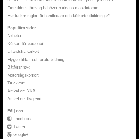
Framtidens järnväg behöver nutidens maskinförare
Hur funkar regler för handledare och körkortsutbildningar?
Populära sidor
Nyheter
Körkort för personbil
Utländska körkort
Flygcertifikat och pilotutbildning
Båtförarintyg
Motorsågskörkort
Truckkort
Artikel om YKB
Artikel om flygteori
Följ oss
Facebook
Twitter
Google+