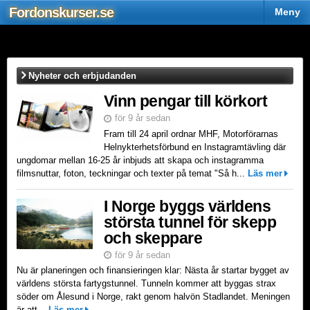
Fordons
kurser
.se
Sjö
Meny
Nyheter och erbjudanden
Vinn pengar till körkort
för 9 år sedan
Fram till 24 april ordnar MHF, Motorförarnas
Helnykterhetsförbund en Instagramtävling där
ungdomar mellan 16-25 år inbjuds att skapa och instagramma
filmsnuttar, foton, teckningar och texter på temat "Så h...
Läs mer
I Norge byggs världens
största tunnel för skepp
och skeppare
för 9 år sedan
Nu är planeringen och finansieringen klar: Nästa år startar bygget av
världens största fartygstunnel. Tunneln kommer att byggas strax
söder om Ålesund i Norge, rakt genom halvön Stadlandet. Meningen
är att...
Läs mer