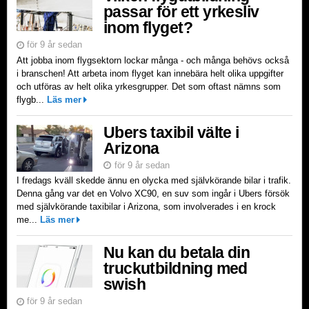
passar för ett yrkesliv
inom flyget?
för 9 år sedan
Att jobba inom flygsektorn lockar många - och många behövs också
i branschen! Att arbeta inom flyget kan innebära helt olika uppgifter
och utföras av helt olika yrkesgrupper. Det som oftast nämns som
flygb...
Läs mer
Ubers taxibil välte i
Arizona
för 9 år sedan
I fredags kväll skedde ännu en olycka med självkörande bilar i trafik.
Denna gång var det en Volvo XC90, en suv som ingår i Ubers försök
med självkörande taxibilar i Arizona, som involverades i en krock
me...
Läs mer
Nu kan du betala din
truckutbildning med
swish
för 9 år sedan