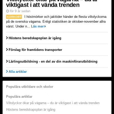
viktigast i att vända trenden
för 9 år sedan
I höstmörker och jakttider händer de flesta viltolyckorna
KORKORT
på de svenska vägarna. Enligt statistiken är oktober-november allra
värst. Under n...
Läs mer
Höstens beredskapsplan är igång
Förslag för framtidens transporter
Lärlingsutbildning - en del av din maskinförarutbildning
Alla artiklar
Populära utbildare och skolor
Populära artiklar
Viltolyckor ökar på vägarna – du är viktigast i att vända trenden
Höstens beredskapsplan är igång