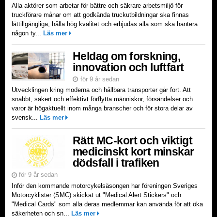
Alla aktörer som arbetar för bättre och säkrare arbetsmiljö för
truckförare månar om att godkända truckutbildningar ska finnas
lättillgängliga, hålla hög kvalitet och erbjudas alla som ska hantera
någon ty...
Läs mer
Heldag om forskning,
innovation och luftfart
för 9 år sedan
Utvecklingen kring moderna och hållbara transporter går fort. Att
snabbt, säkert och effektivt förflytta människor, försändelser och
varor är högaktuellt inom många branscher och för stora delar av
svensk...
Läs mer
Rätt MC-kort och viktigt
medicinskt kort minskar
dödsfall i trafiken
för 9 år sedan
Inför den kommande motorcykelsäsongen har föreningen Sveriges
Motorcyklister (SMC) skickat ut "Medical Alert Stickers" och
"Medical Cards" som alla deras medlemmar kan använda för att öka
säkerheten och sn...
Läs mer