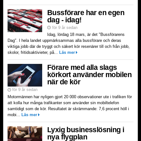
Bussförare har en egen
dag - idag!
för 9 år sedan
Idag, lördag 18 mars, är det "Bussförarens
Dag". I hela landet uppmärksammas alla bussförare och deras
viktiga jobb där de tryggt och säkert kör resenärer till och från jobb,
skolor, fritidsaktivieter, på...
Läs mer
Förare med alla slags
körkort använder mobilen
när de kör
för 9 år sedan
Motormännen har nyligen gjort 20 000 observationer ute i trafiken för
att kolla hur många trafikanter som använder sin mobiltelefon
samtidigt som de kör. Resultatet är skrämmande: 7,6 procent höll i
mobi...
Läs mer
Lyxig businesslösning i
nya flygplan