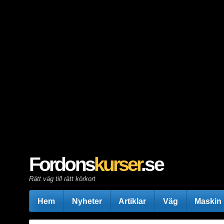
Fordons
kurser
.se
Rätt väg till rätt körkort
Hem
Nyheter
Artiklar
Väg
Maskin