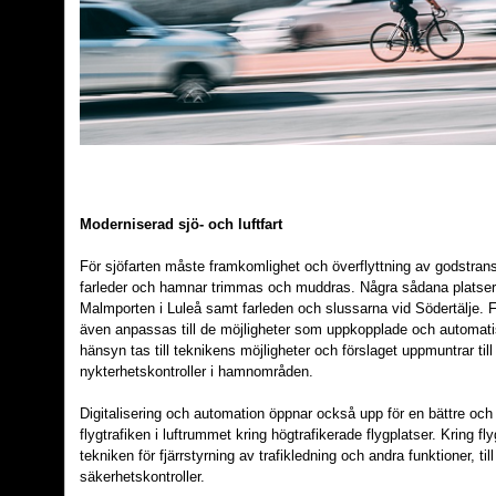
Moderniserad sjö- och luftfart
För sjöfarten måste framkomlighet och överflyttning av godstransp
farleder och hamnar trimmas och muddras. Några sådana platser
Malmporten i Luleå samt farleden och slussarna vid Södertälje. F
även anpassas till de möjligheter som uppkopplade och automati
hänsyn tas till teknikens möjligheter och förslaget uppmuntrar ti
nykterhetskontroller i hamnområden.
Digitalisering och automation öppnar också upp för en bättre oc
flygtrafiken i luftrummet kring högtrafikerade flygplatser. Kring f
tekniken för fjärrstyrning av trafikledning och andra funktioner, t
säkerhetskontroller.