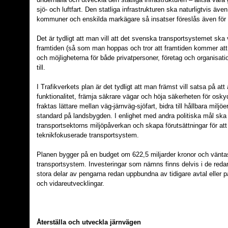
sjö- och luftfart. Den statliga infrastrukturen ska naturligtvis 
kommuner och enskilda markägare så insatser föreslås även för a
Det är tydligt att man vill att det svenska transportsystemet ska v
framtiden (så som man hoppas och tror att framtiden kommer att s
och möjligheterna för både privatpersoner, företag och organisati
till.
I Trafikverkets plan är det tydligt att man främst vill satsa på at
funktionalitet, främja säkrare vägar och höja säkerheten för oskyd
fraktas lättare mellan väg-järnväg-sjöfart, bidra till hållbara milj
standard på landsbygden. I enlighet med andra politiska mål ska
transportsektorns miljöpåverkan och skapa förutsättningar för a
teknikfokuserade transportsystem.
Planen bygger på en budget om 622,5 miljarder kronor och väntas l
transportsystem. Investeringar som nämns finns delvis i de reda
stora delar av pengarna redan uppbundna av tidigare avtal eller 
och vidareutvecklingar.
Återställa och utveckla järnvägen