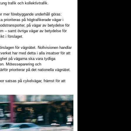
ung trafik och kollektivtrafik.
er mer förebyggande underhåll göras:
 prioriteras på högtrafikerade vägar i
odstransporter, på vägar av betydelse för
um – samt övriga vägar av betydelse för
kt i förslaget.
örslagen för vägnätet. Nollvisionen handlar
verket har med detta i alla insatser för att
stighet på vägarna ska vara tydliga
iken. Mötesseparering och
för prioriterar på det nationella vägnätet.
or satsas på cykelvägar, främst för att