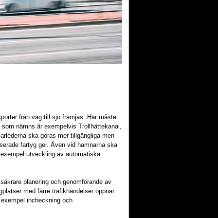
orter från väg till sjö främjas. Här måste
 som nämns är exempelvis Trollhättekanal,
arlederna ska göras mer tillgängliga men
serade fartyg ger. Även vid hamnarna ska
ll exempel utveckling av automatiska
h säkrare planering och genomförande av
lygplatser med färre trafikhändelser öppnar
ill exempel incheckning och