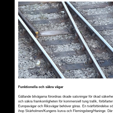
Funktionella och säkra vägar
Gällande bilvägarna förordnas ökade satsningar för ökad säkerhe
och säkra framkomligheten för kommersiell tung trafik, förbifarter
Europavägar och Riksvägar behöver göras. En tvärförbindelse s
ihop Skärholmen/Kungens kurva och Flemingsberg/Haninge. Där 