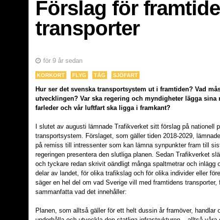
Förslag för framtid
transporter
för 9 år sedan
KORKORT
FLYG
TÅG
SJÖFART
Hur ser det svenska transportsystem ut i framtiden? Vad måst
utvecklingen? Var ska regering och myndigheter lägga sina re
farleder och vår luftfart ska ligga i framkant?
I slutet av augusti lämnade Trafikverket sitt förslag på nationell
transportsystem. Förslaget, som gäller tiden 2018-2029, lämnades
på remiss till intressenter som kan lämna synpunkter fram till s
regeringen presentera den slutliga planen. Sedan Trafikverket sl
och tyckare redan skrivit oändligt många spaltmetrar och inlägg 
delar av landet, för olika trafikslag och för olika individer eller 
säger en hel del om vad Sverige vill med framtidens transporter, 
sammanfatta vad det innehåller:
Planen, som alltså gäller för ett helt dussin år framöver, handlar 
underhålla och utveckla den statliga infrastrukturen – alltså vå