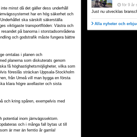
för 9 år
 inte minst då det gäller dess underhåll
 järnvägssystemet har en hög säkerhet och
Underhållet ska särskilt säkerställa
Alla nyheter och erbj
ges viktigaste transportflöden: Västra och
 resandet på banorna i storstadsområdena
pendling och godstrafik måste fungera bättre
ige omtalas i planen och
 med planerna som diskuterats genom
 ska få höghastighetsmöjligheter, vilka som
elvis föreslås sträckan Uppsala-Stockholm
onen, från Umeå vill man bygga en första
a klara högre axellaster och sista
t på och kring spåren, exempelvis med
h potential inom järnvägssektorn.
pdateras och i många fall bytas ut till
r som är mer än femtio år gamla!