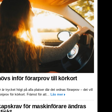
vs inför förarprov till körkort
r trycket högt på alla platser där det ordnas förarprov – det vill
iprov för körkort. Främst för att...
Läs mer
apskrav för maskinförare ändras
tiskt