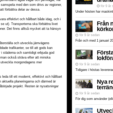
även samspela med den som drivs av regioner,
för 9 år
tt förbättra delar av dessa.
ara effektivt och hållbart både idag, och i
Från n
e ut). Transporterna ska förbättra livet
körkor
oner. Det finns alltså mycket att ta hänsyn
för 9 år sedan
t återställa och utveckla järnvägens
dade trafikanter, se till att gods kan
Första
öer i städerna och samtidigt erbjuda god
lokför
 man också sträva efter att minska
tt utveckla morgondagens mer
för 9 år sedan
eda till ett modernt, effektivt och hållbart
Nya r
n aktuella planeringarna och därmed är
terrä
påbörjade projekt. Resten är nysatsningar
för 9 år sedan
Utveck