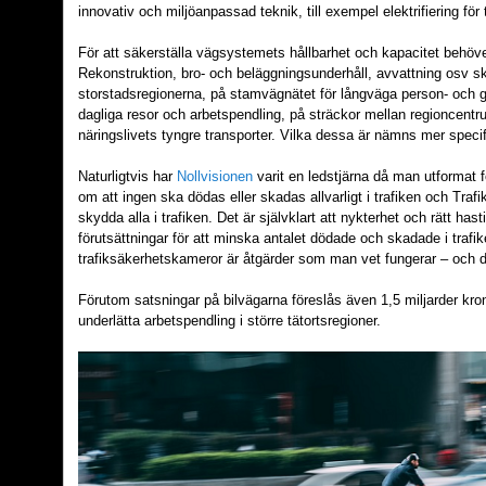
innovativ och miljöanpassad teknik, till exempel elektrifiering för t
För att säkerställa vägsystemets hållbarhet och kapacitet behöv
Rekonstruktion, bro- och beläggningsunderhåll, avvattning osv ska
storstadsregionerna, på stamvägnätet för långväga person- och g
dagliga resor och arbetspendling, på sträckor mellan regioncentr
näringslivets tyngre transporter. Vilka dessa är nämns mer specifi
Naturligtvis har
Nollvisionen
varit en ledstjärna då man utformat f
om att ingen ska dödas eller skadas allvarligt i trafiken och Trafik
skydda alla i trafiken. Det är självklart att nykterhet och rätt ha
förutsättningar för att minska antalet dödade och skadade i traf
trafiksäkerhetskameror är åtgärder som man vet fungerar – och där
Förutom satsningar på bilvägarna föreslås även 1,5 miljarder kron
underlätta arbetspendling i större tätortsregioner.