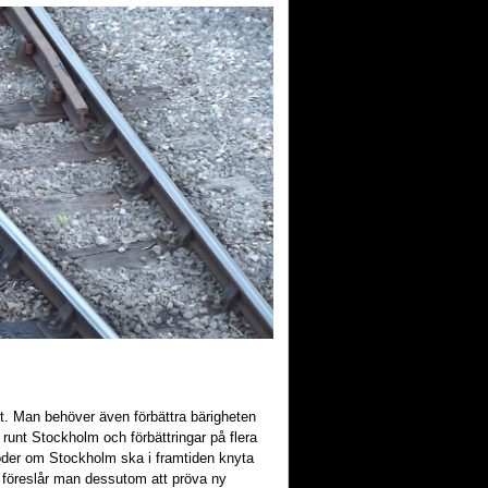
t. Man behöver även förbättra bärigheten
 runt Stockholm och förbättringar på flera
öder om Stockholm ska i framtiden knyta
föreslår man dessutom att pröva ny