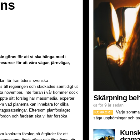
ens
e göras för att vi ska hänga med i
surser för att våra vägar, järnvägar,
 plan för framtidens svenska
 till regeringen och skickades samtidigt ut
ista november. Inte förrän i vår kommer dock
Skärpning behö
äppte sitt förslag har massmedia, experter
om vad planerna kan innebära för olika
för 9 år sedan
företagssatsningar. Eftersom planförslaget
Varje sommar ä
KORKORT
fordon och färdsätt ska vi här försöka
säga uppkörningar och teor
Kunsk
om konkreta förslag på åtgärder för att
drama
ra gemensamt ägda vägar och järnvägar, vår