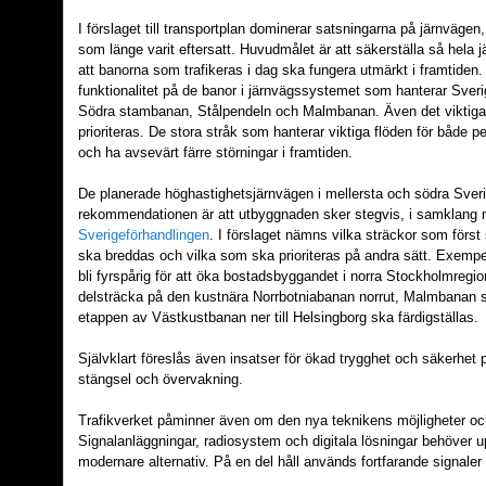
I förslaget till transportplan dominerar satsningarna på järnvägen,
som länge varit eftersatt. Huvudmålet är att säkerställa så hela
att banorna som trafikeras i dag ska fungera utmärkt i framtiden. 
funktionalitet på de banor i järnvägssystemet som hanterar Sveri
Södra stambanan, Stålpendeln och Malmbanan. Även det viktiga
prioriteras. De stora stråk som hanterar viktiga flöden för både 
och ha avsevärt färre störningar i framtiden.
De planerade höghastighetsjärnvägen i mellersta och södra Sver
rekommendationen är att utbyggnaden sker stegvis, i samklang
Sverigeförhandlingen
. I förslaget nämns vilka sträckor som först
ska breddas och vilka som ska prioriteras på andra sätt. Exemp
bli fyrspårig för att öka bostadsbyggandet i norra Stockholmregi
delsträcka på den kustnära Norrbotniabanan norrut, Malmbanan sk
etappen av Västkustbanan ner till Helsingborg ska färdigställas.
Självklart föreslås även insatser för ökad trygghet och säkerhe
stängsel och övervakning.
Trafikverket påminner även om den nya teknikens möjligheter oc
Signalanläggningar, radiosystem och digitala lösningar behöver up
modernare alternativ. På en del håll används fortfarande signale