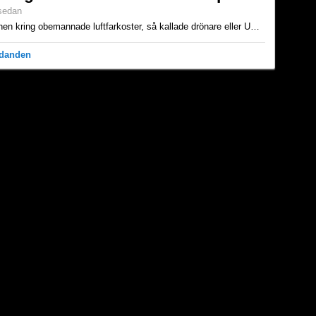
 sedan
Just nu utvecklas branschen kring obemannade luftfarkoster, så kallade drönare eller UAV, i rasande fart. Det som för några år sedan eventuellt kändes som en surrande fluga är nu högteknologisk magi....
udanden