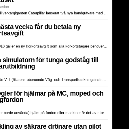
 sedan
Under hösten har maskintillverkargiganten Caterpillar lanserat två nya bandgrävare med automatiserade digitala gräv- och mätsystem som standard. Sensorer och datorer är inte längre något valbart tillv...
ästa vecka får du betala ny
tsavgift
Från och med 1 januari 2018 gäller en ny körkortsavgift som alla körkortstagare behöver betala till Transportstyrelsen. Tidigare har man, för att skaffa ett körkort, betalat flera avgifter för bland a...
 simulatorn för tunga godståg till
arutbildning
Tidigare i höstas levererade VTI (Statens oberoende Väg- och Transportforskningsinstitut) sin första simulator för tunga godståg. De har i åratal utvecklat tågsimulatorer, sammanställt hårdvara och eg...
egler för hjälmar på MC, moped och
ngfordon
För dig som använder (eller borde använda) hjälm på fordon eller maskiner är det av stor vikt att hålla koll på Transportstyrelsen skyddshjälmsföreskrifter. Däri tydliggörs vilka regler som gäller för...
ling av säkrare drönare utan pilot