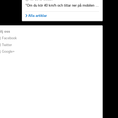
"Om du kör 40 km/h och tittar ner på mobilen i två sekunder hinner du rulla 22 meter helt utan kontroll." Så inleds Transportstyrelsens informationstext om den pågående kampanjen Sluta rattsurfa. Kamp...
Alla artiklar
ölj oss
Facebook
Twitter
Google+