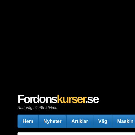
Fordons
kurser
.se
Rätt väg till rätt körkort
Hem
Nyheter
Artiklar
Väg
Maskin