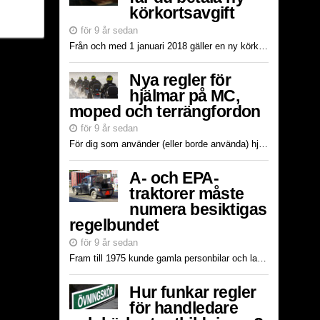
körkortsavgift
för 9 år sedan
Från och med 1 januari 2018 gäller en ny körkortsavgift som alla körkortstagare behöver betala till Transportstyrelsen. Tidigare har man, för att skaffa ett körkort, betalat flera avgifter för bland a...
Nya regler för
hjälmar på MC,
moped och terrängfordon
för 9 år sedan
För dig som använder (eller borde använda) hjälm på fordon eller maskiner är det av stor vikt att hålla koll på Transportstyrelsen skyddshjälmsföreskrifter. Däri tydliggörs vilka regler som gäller för...
A- och EPA-
traktorer måste
numera besiktigas
regelbundet
för 9 år sedan
Fram till 1975 kunde gamla personbilar och lastbilar byggas om till jordbruksmaskiner och traktorer, så kallade EPA-traktorer. De kallade så för att de var lite billigare (som varor från varuhuset EPA...
Hur funkar regler
för handledare