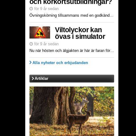
och körkortsutbildningar?
för 9 år sedan
Övningskörning tillsammans med en godkänd handledare, så kallad privat övningskörning för att ta körkort, är reglerad i körkortslagen och körkortsförordningen. Det är Transportstyrelsen som beviljar r...
Viltolyckor kan
övas i simulator
för 9 år sedan
Nu när hösten och älgjakten är här är faran för viltolyckor på de svenska vägarna extra stor. Olyckor med påkörda djur ökar alltid under vår och höst så det finns all anledning att vara extra uppmärks...
Alla nyheter och erbjudanden
Artiklar