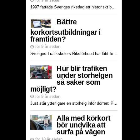
för 9 år sedan
1997 fattade Sveriges riksdag ett historiskt beslut om att ingen ska dödas eller skadas allvarligt i trafiken. Beslutet har sedan dess varit vägledande för strategier, åtgärder och innovation inom tra...
Bättre
körkortsutbildningar i
framtiden?
för 9 år sedan
Sveriges Trafikskolors Riksförbund har låtit forskare vid Statens Väg- och Transportforskningsinstitut (VTI) utröna hur den svenska förarutbildningen fungerar och vad som skulle kunna förbättras för a...
Hur blir trafiken
under storhelgen
så säker som
möjligt?
för 9 år sedan
Just står ytterligare en storhelg inför dörren: Påsken 2017 är här! Det här en av de stora helgerna då många svenskar beger sig ut på vägarna, reser till fjällen för att förlänga vintern eller reser t...
Alla med körkort
bör undvika att
surfa på vägen
för 10 år sedan