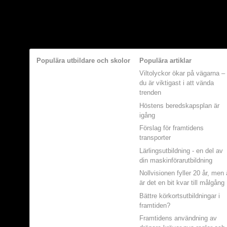
Populära utbildare och skolor
Populära artiklar
Viltolyckor ökar på vägarna –
du är viktigast i att vända
trenden
Höstens beredskapsplan är
igång
Förslag för framtidens
transporter
Lärlingsutbildning - en del av
din maskinförarutbildning
Nollvisionen fyller 20 år, men
är det en bit kvar till målgång
Bättre körkortsutbildningar i
framtiden?
Framtidens användning av