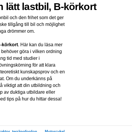
lätt lastbil, B-körkort
onbil och den frihet som det ger
ke tillgång till bil och möjlighet
många drömmer om.
-körkort
. Här kan du läsa mer
u behöver göra i vilken ordning
ng tid med studier i
vningskörning för att klara
tt teoretiskt kunskapsprov och en
ltat. Om du underkänns på
viktigt att din utbildning och
p av duktiga utbildare eller
med tips på hur du hittar dessa!
raktor, terrängfordon
Motorcykel