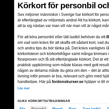
Körkort för personbil och 
Sex miljoner människor i Sverige har körkort för pers
är efterlängtad av miljontals andra! Att ha körkort, kans
att ta sig nästan var man vill när man vill är något 
För att köra personbil eller lätt lastbil behöver du ett
B
om vad som krävs för att skaffa ett sådant kort, vad d
och andra tips du bör tänka på. Det krävs vanligtvis lå
körkortsteori och körkortsfrågor samt många timmars ö
förarproven och få sitt efterlängtade körkort. Det är e
praktisk uppkörning som måste klaras med gott resu
någon av delarna måste du göra om den – det är alltså 
övning inför proven är bra, relevant och görs med hjäl
handledare. Här på
fordonskurser.se
hjälper vi till 
Läs mer
OLIKA KÖRKORTSUTBILDNINGAR
Alla
Personbil
Moped
Buss
Tung lastbil
T