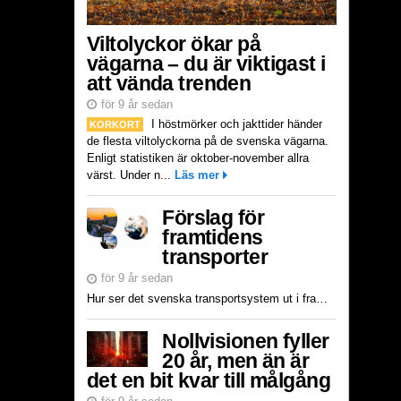
Viltolyckor ökar på
vägarna – du är viktigast i
att vända trenden
för 9 år sedan
I höstmörker och jakttider händer
KORKORT
de flesta viltolyckorna på de svenska vägarna.
Enligt statistiken är oktober-november allra
värst. Under n...
Läs mer
Förslag för
framtidens
transporter
för 9 år sedan
Hur ser det svenska transportsystem ut i framtiden? Vad måste göras för att vi ska hänga med i utvecklingen? Var ska regering och myndigheter lägga sina resurser för att våra vägar, järnvägar, farlede...
Nollvisionen fyller
20 år, men än är
det en bit kvar till målgång