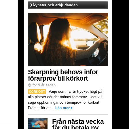
Nyheter och erbjudanden
Skärpning behövs inför
förarprov till körkort
för 9 år sedan
Varje sommar är trycket högt på
KORKORT
alla platser där det ordnas förarprov – det vill
säga uppkörningar och teoriprov för körkort.
Främst för att...
Läs mer
Från nästa vecka
får du betala ny