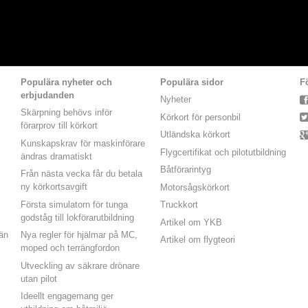
Populära nyheter och
Populära sidor
F
erbjudanden
Nyheter
Skärpning behövs inför
Körkort för personbil
förarprov till körkort
Utländska körkort
Kunskapskrav för maskinförare
Flygcertifikat och pilotutbildning
ändras dramatiskt
Båtförarintyg
Från nästa vecka får du betala
ny körkortsavgift
Motorsågskörkort
Första simulatorn för tunga
Truckkort
godståg till lokförarutbildning
Artikel om YKB
 än
Nya regler för hjälmar på MC,
Artikel om flygteori
moped och terrängfordon
Utveckling av säkrare drönare
utan pilot
Ideellt engagemang ger