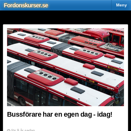
Fordons
kurser
.se
Sjö
Meny
Bussförare har en egen dag - idag!
för 9 år sedan