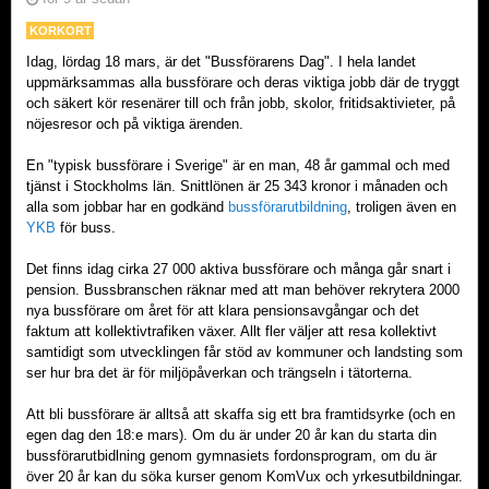
KORKORT
Idag, lördag 18 mars, är det "Bussförarens Dag". I hela landet
uppmärksammas alla bussförare och deras viktiga jobb där de tryggt
och säkert kör resenärer till och från jobb, skolor, fritidsaktivieter, på
nöjesresor och på viktiga ärenden.
En "typisk bussförare i Sverige" är en man, 48 år gammal och med
tjänst i Stockholms län. Snittlönen är 25 343 kronor i månaden och
alla som jobbar har en godkänd
bussförarutbildning
, troligen även en
YKB
för buss.
Det finns idag cirka 27 000 aktiva bussförare och många går snart i
pension. Bussbranschen räknar med att man behöver rekrytera 2000
nya bussförare om året för att klara pensionsavgångar och det
faktum att kollektivtrafiken växer. Allt fler väljer att resa kollektivt
samtidigt som utvecklingen får stöd av kommuner och landsting som
ser hur bra det är för miljöpåverkan och trängseln i tätorterna.
Att bli bussförare är alltså att skaffa sig ett bra framtidsyrke (och en
egen dag den 18:e mars). Om du är under 20 år kan du starta din
bussförarutbidlning genom gymnasiets fordonsprogram, om du är
över 20 år kan du söka kurser genom KomVux och yrkesutbildningar.