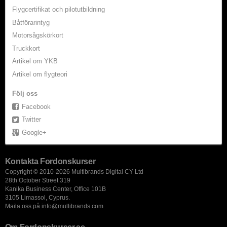
Flygcertifikat och pilotutbildning
Båtförarintyg
Motorsågskörkort
Truckkort
Artikel om YKB
Artikel om flygteori
Följ oss
Facebook
Twitter
Google+
Kontakta Fordonskurser
Copyright © 2010-2026 Multibrands Digital CY Ltd
28th October Street 319
Kanika Business Center, Office 101B
3105 Limassol, Cyprus.
Maila oss på
info@multibrands.com