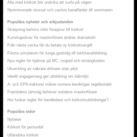
Alla med körkort bör undvika att surfa på vägen
Nyrenoverade slussar och vackra kanalfärder till sommaren
Populära nyheter och erbjudanden
Skärpning behövs inför förarprov till körkort
Kunskapskrav för maskinförare ändras dramatiskt
Från nästa vecka får du betala ny körkortsavgift
Första simulatorn för tunga godståg till lokförarutbildning
Nya regler för hjälmar på MC, moped och terrängfordon
Utveckling av säkrare drönare utan pilot
Ideellt engagemang ger utbildning om båtmiljö
A- och EPA-traktorer måste numera besiktigas regelbundet
Framtidens järnväg behöver nutidens maskinförare
Hur funkar regler för handledare och körkortsutbildningar?
Populära sidor
Nyheter
Körkort för personbil
Utländska körkort