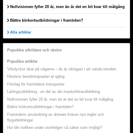
Nollvisionen fyller 20 år, men än är det en bit kvar till målgång
Bättre körkortsutbildningar i framtiden?
Alla artiklar
Populära utbildare och skolor
Populära artiklar
Viltolyckor ökar på vägarna – du är viktigast i att vända trenden
Höstens beredskapsplan är igång
Förslag för framtidens transporter
Lärlingsutbildning - en del av din maskinförarutbildning
Nollvisionen fyller 20 år, men än är det en bit kvar till målgång
Bättre körkortsutbildningar i framtiden?
Framtidens användning av drönare kräver nya regler och
flygutbildningar
Hur blir trafiken under storhelgen så säker som möjligt?