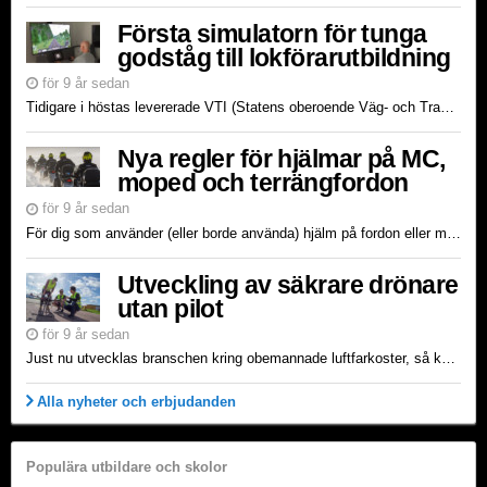
Första simulatorn för tunga
godståg till lokförarutbildning
för 9 år sedan
Tidigare i höstas levererade VTI (Statens oberoende Väg- och Transportforskningsinstitut) sin första simulator för tunga godståg. De har i åratal utvecklat tågsimulatorer, sammanställt hårdvara och eg...
Nya regler för hjälmar på MC,
moped och terrängfordon
för 9 år sedan
För dig som använder (eller borde använda) hjälm på fordon eller maskiner är det av stor vikt att hålla koll på Transportstyrelsen skyddshjälmsföreskrifter. Däri tydliggörs vilka regler som gäller för...
Utveckling av säkrare drönare
utan pilot
för 9 år sedan
Just nu utvecklas branschen kring obemannade luftfarkoster, så kallade drönare eller UAV, i rasande fart. Det som för några år sedan eventuellt kändes som en surrande fluga är nu högteknologisk magi....
Alla nyheter och erbjudanden
Populära utbildare och skolor