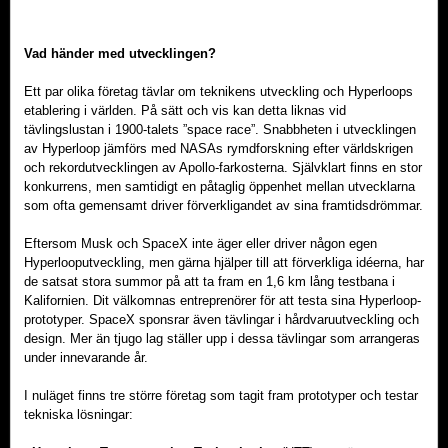
Vad händer med utvecklingen?
Ett par olika företag tävlar om teknikens utveckling och Hyperloops
etablering i världen. På sätt och vis kan detta liknas vid
tävlingslustan i 1900-talets ”space race”. Snabbheten i utvecklingen
av Hyperloop jämförs med NASAs rymdforskning efter världskrigen
och rekordutvecklingen av Apollo-farkosterna. Självklart finns en stor
konkurrens, men samtidigt en påtaglig öppenhet mellan utvecklarna
som ofta gemensamt driver förverkligandet av sina framtidsdrömmar.
Eftersom Musk och SpaceX inte äger eller driver någon egen
Hyperlooputveckling, men gärna hjälper till att förverkliga idéerna, har
de satsat stora summor på att ta fram en 1,6 km lång testbana i
Kalifornien. Dit välkomnas entreprenörer för att testa sina Hyperloop-
prototyper. SpaceX sponsrar även tävlingar i hårdvaruutveckling och
design. Mer än tjugo lag ställer upp i dessa tävlingar som arrangeras
under innevarande år.
I nuläget finns tre större företag som tagit fram prototyper och testar
tekniska lösningar: