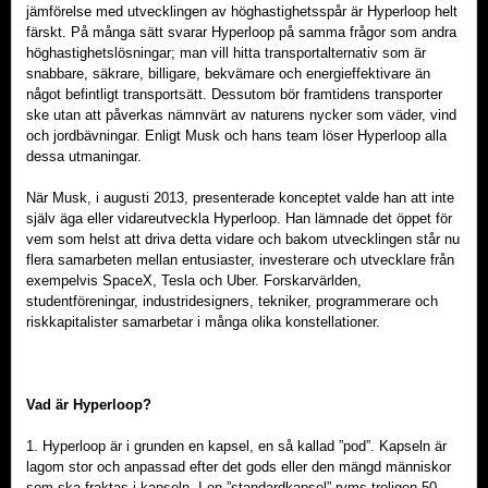
jämförelse med utvecklingen av höghastighetsspår är Hyperloop helt
färskt. På många sätt svarar Hyperloop på samma frågor som andra
höghastighetslösningar; man vill hitta transportalternativ som är
snabbare, säkrare, billigare, bekvämare och energieffektivare än
något befintligt transportsätt. Dessutom bör framtidens transporter
ske utan att påverkas nämnvärt av naturens nycker som väder, vind
och jordbävningar. Enligt Musk och hans team löser Hyperloop alla
dessa utmaningar.
När Musk, i augusti 2013, presenterade konceptet valde han att inte
själv äga eller vidareutveckla Hyperloop. Han lämnade det öppet för
vem som helst att driva detta vidare och bakom utvecklingen står nu
flera samarbeten mellan entusiaster, investerare och utvecklare från
exempelvis SpaceX, Tesla och Uber. Forskarvärlden,
studentföreningar, industridesigners, tekniker, programmerare och
riskkapitalister samarbetar i många olika konstellationer.
Vad är Hyperloop?
1. Hyperloop är i grunden en kapsel, en så kallad ”pod”. Kapseln är
lagom stor och anpassad efter det gods eller den mängd människor
som ska fraktas i kapseln. I en ”standardkapsel” ryms troligen 50