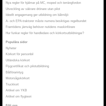
Nya regler för hjälmar på MC, moped och terrängfordon
Utveckling av säkrare drönare utan pilot
Ideellt engagemang ger utbildning om båtmiljö
A- och EPA-traktorer måste numera besiktigas regelbundet
Framtidens järnväg behöver nutidens maskinförare
Hur funkar regler för handledare och körkortsutbildningar?
Populära sidor
Nyheter
Körkort för personbil
Utländska körkort
Flygcertifikat och pilotutbildning
Båtförarintyg
Motorsågskörkort
Truckkort
Artikel om YKB
Artikel om flygteori
Följ oss