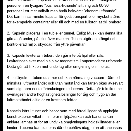
personer i en lyxigare ”business-liknande” sittning och 80-90
personer i ett mer välfyllt men ändå bekvämt ”ekonomiutförande”.
Det kan finnas mindre kapslar för godstransport eller mycket större
för exempelvis containrar eller till och med en fullstor lastbil ombord.
2. Kapseln placeras i en tub eller tunnel. Enligt Musk kan denna lika
gärna gå under, på eller över marken. Tuben utgör en stängd och
kontrollerad miljö, skyddad från yttre påverkan.
3. Kapseln leviteras i tuben, den går inte på hjul eller räls.
Leviteringen sker med hjälp av magnetism i supermodernt utförande.
Detta gör att friktion mot underlag eller omgivning elimineras.
4. Lufttrycket i tuben dras ner och kan närma sig vacuum. Därmed
minskas luftmotståndet och utan motstånd kan farten ökas avsevärt
samtidigt som energiförbrukningen reduceras. Detta gör tekniken helt
överlägsen andra höghastighetslösningar för tåg och flygplan där
luftmotståndet alltid är en kostsam faktor.
Kapseln körs i tuber och banor som med fördel ligger på upphöjda
konstruktioner vilket minimerar miljöpåverkan och banorna kan
enklare jämnas ut för att undvika omgivningens höjdskillnader eller
hinder. Tuberna kan placeras där de behövs idag, utan att anpassas