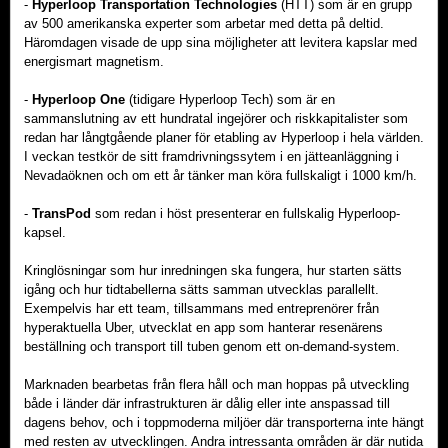
-
Hyperloop Transportation Technologies
(HTT) som är en grupp
av 500 amerikanska experter som arbetar med detta på deltid.
Häromdagen visade de upp sina möjligheter att levitera kapslar med
energismart magnetism.
-
Hyperloop One
(tidigare Hyperloop Tech) som är en
sammanslutning av ett hundratal ingejörer och riskkapitalister som
redan har långtgående planer för etabling av Hyperloop i hela världen.
I veckan testkör de sitt framdrivningssytem i en jätteanläggning i
Nevadaöknen och om ett år tänker man köra fullskaligt i 1000 km/h.
-
TransPod
som redan i höst presenterar en fullskalig Hyperloop-
kapsel.
Kringlösningar som hur inredningen ska fungera, hur starten sätts
igång och hur tidtabellerna sätts samman utvecklas parallellt.
Exempelvis har ett team, tillsammans med entreprenörer från
hyperaktuella Uber, utvecklat en app som hanterar resenärens
beställning och transport till tuben genom ett on-demand-system.
Marknaden bearbetas från flera håll och man hoppas på utveckling
både i länder där infrastrukturen är dålig eller inte anspassad till
dagens behov, och i toppmoderna miljöer där transporterna inte hängt
med resten av utvecklingen. Andra intressanta områden är där nutida