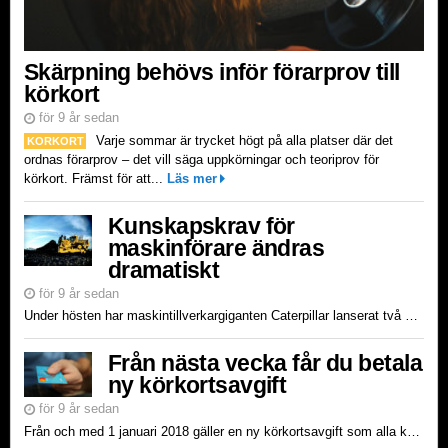
Skärpning behövs inför förarprov till
körkort
för 9 år sedan
Varje sommar är trycket högt på alla platser där det
KORKORT
ordnas förarprov – det vill säga uppkörningar och teoriprov för
körkort. Främst för att...
Läs mer
Kunskapskrav för
maskinförare ändras
dramatiskt
för 9 år sedan
Under hösten har maskintillverkargiganten Caterpillar lanserat två nya bandgrävare med automatiserade digitala gräv- och mätsystem som standard. Sensorer och datorer är inte längre något valbart tillv...
Från nästa vecka får du betala
ny körkortsavgift
för 9 år sedan
Från och med 1 januari 2018 gäller en ny körkortsavgift som alla körkortstagare behöver betala till Transportstyrelsen. Tidigare har man, för att skaffa ett körkort, betalat flera avgifter för bland a...