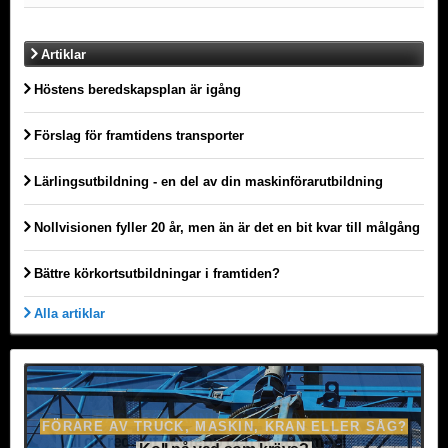
Artiklar
Höstens beredskapsplan är igång
Förslag för framtidens transporter
Lärlingsutbildning - en del av din maskinförarutbildning
Nollvisionen fyller 20 år, men än är det en bit kvar till målgång
Bättre körkortsutbildningar i framtiden?
Alla artiklar
DAGS FÖR ÄNNU BÄTTRE SJÖLIV?
FÖRARE AV TRUCK, MASKIN, KRAN ELLER SÅG?
VILL DU LEVA DITT LIV PÅ RÄLS?
PÅ VÄG MOT NYA MÅL?
HÖGT FLYGANDE PLANER?
Vill du reda ut begrepp och höja kompetensen