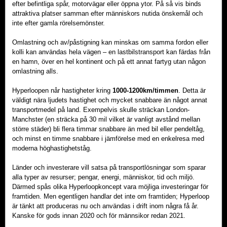
efter befintliga spår, motorvägar eller öppna ytor. På så vis binds
attraktiva platser samman efter människors nutida önskemål och
inte efter gamla rörelsemönster.
Omlastning och av/påstigning kan minskas om samma fordon eller
kolli kan användas hela vägen – en lastbilstransport kan färdas från
en hamn, över en hel kontinent och på ett annat fartyg utan någon
omlastning alls.
Hyperloopen når hastigheter kring
1000-1200km/timmen
. Detta är
väldigt nära ljudets hastighet och mycket snabbare än något annat
transportmedel på land. Exempelvis skulle sträckan London-
Manchster (en sträcka på 30 mil vilket är vanligt avstånd mellan
större städer) bli flera timmar snabbare än med bil eller pendeltåg,
och minst en timme snabbare i jämförelse med en enkelresa med
moderna höghastighetståg.
Länder och investerare vill satsa på transportlösningar som sparar
alla typer av resurser; pengar, energi, människor, tid och miljö.
Därmed spås olika Hyperloopkoncept vara möjliga investeringar för
framtiden. Men egentligen handlar det inte om framtiden; Hyperloop
är tänkt att produceras nu och användas i drift inom några få år.
Kanske för gods innan 2020 och för männsikor redan 2021.