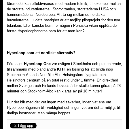
färdmedel kan effektiviseras med modern teknik, till exempel mellan
de största indutstriorterna i Storbrittanien, storstäderna i USA och
hamnområdena i Nordeuropa. Att ta sig mellan de nordiska
huvudorterna i ljudets hastighet är ett möjligt pilotprojekt för den nya
tekniken. Eller kanske kommer någon i Persiska viken uppföra de
första Hyperloopbanorna bara för att man kan?
Hyperloop som ett nordiskt alternativ?
Företaget
Hyperloop One
var nyligen i Stockholm och presenterade,
tillsammans med bland andra
KTH
, en lösning för att binda ihop
Stockholm-Arlanda-Norrtälje-Åbo-Helsingsfors flygplats och
Helsingfors centrum på en total restid under 1 timme. En direktfärd
mellan Sveriges och Finlands huvudstäder skulle kunna göras på 28
minuter och Stockholm-Åbo kan klaras av på 18 minuter!
Hur det blir med det vet ingen med säkerhet, ingen vet ens om
Hyperloop någonsin blir verklighet och ingen vet om det är möjligt till
rimliga kostnader. Men många hoppas.