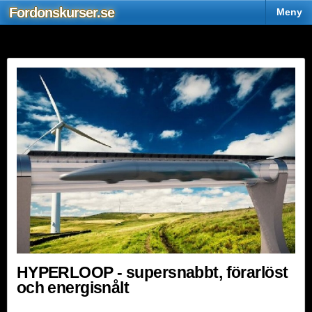
Fordons
kurser
.se
Sjö
Meny
HYPERLOOP - supersnabbt, förarlöst
och energisnålt