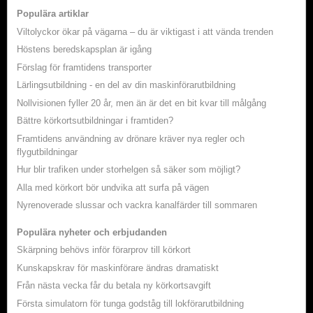
Populära artiklar
Viltolyckor ökar på vägarna – du är viktigast i att vända trenden
Höstens beredskapsplan är igång
Förslag för framtidens transporter
Lärlingsutbildning - en del av din maskinförarutbildning
Nollvisionen fyller 20 år, men än är det en bit kvar till målgång
Bättre körkortsutbildningar i framtiden?
Framtidens användning av drönare kräver nya regler och
flygutbildningar
Hur blir trafiken under storhelgen så säker som möjligt?
Alla med körkort bör undvika att surfa på vägen
Nyrenoverade slussar och vackra kanalfärder till sommaren
Populära nyheter och erbjudanden
Skärpning behövs inför förarprov till körkort
Kunskapskrav för maskinförare ändras dramatiskt
Från nästa vecka får du betala ny körkortsavgift
Första simulatorn för tunga godståg till lokförarutbildning