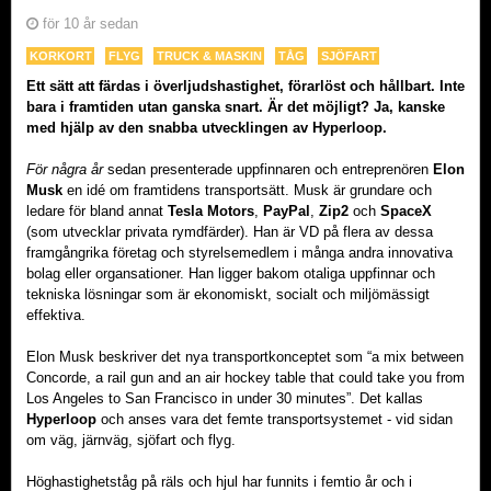
för 10 år sedan
KORKORT
FLYG
TRUCK & MASKIN
TÅG
SJÖFART
Ett sätt att färdas i överljudshastighet, förarlöst och hållbart. Inte
bara i framtiden utan ganska snart. Är det möjligt? Ja, kanske
med hjälp av den snabba utvecklingen av Hyperloop.
För några år
sedan presenterade uppfinnaren och entreprenören
Elon
Musk
en idé om framtidens transportsätt. Musk är grundare och
ledare för bland annat
Tesla Motors
,
PayPal
,
Zip2
och
SpaceX
(som utvecklar privata rymdfärder). Han är VD på flera av dessa
framgångrika företag och styrelsemedlem i många andra innovativa
bolag eller organsationer. Han ligger bakom otaliga uppfinnar och
tekniska lösningar som är ekonomiskt, socialt och miljömässigt
effektiva.
Elon Musk beskriver det nya transportkonceptet som “a mix between
Concorde, a rail gun and an air hockey table that could take you from
Los Angeles to San Francisco in under 30 minutes”. Det kallas
Hyperloop
och anses vara det femte transportsystemet - vid sidan
om väg, järnväg, sjöfart och flyg.
Höghastighetståg på räls och hjul har funnits i femtio år och i